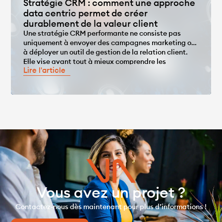
Stratégie CRM : comment une approche
data centric permet de créer
durablement de la valeur client
Une stratégie CRM performante ne consiste pas
uniquement à envoyer des campagnes marketing ou
à déployer un outil de gestion de la relation client.
...
Elle vise avant tout à mieux comprendre les
Lire l'article
comportements des clients, à personnaliser les
interactions et à développer durablement leur valeur
grâce à la data. Pour atteindre cet objectif, le CRM
[…]
Vous avez un projet ?
Contactez-nous dès maintenant pour plus d’informations !