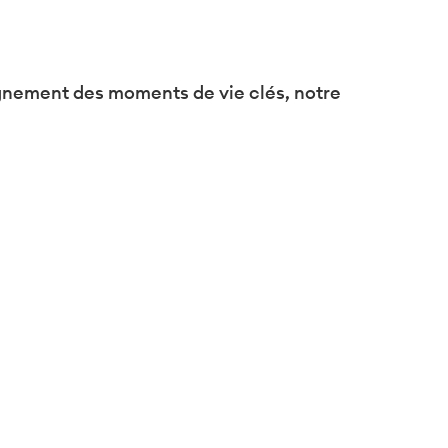
formité avec les réglementations. Personnalisez vos préf
agnement des moments de vie clés, notre
assureur d’accompagnement des moments de