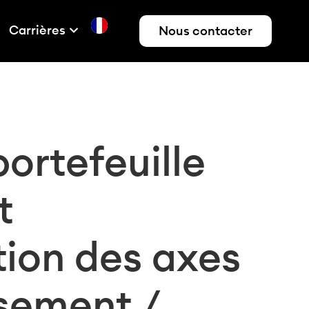
Carrières
Nous contacter
ortefeuille
t
tion des axes
ssement /