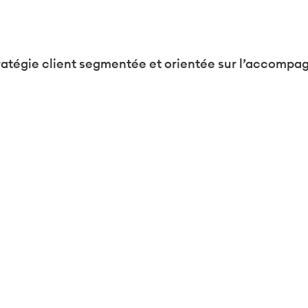
sez vos Options
s paramètres de confidentialité, en garantissant la con
tratégie client segmentée et orientée sur l’accomp
er son portefeuille de services associé.
atégie services pour concrétiser la promesse de l’