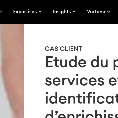
Expertises
Insights
Vertone
CAS CLIENT
Etude du p
services e
identifica
d’enrichi