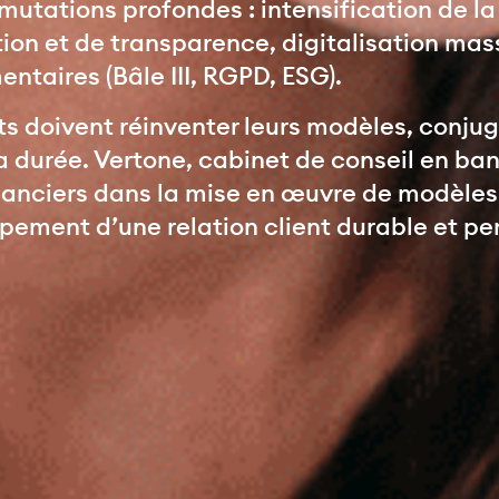
 mutations profondes : intensification de l
on et de transparence, digitalisation mass
ntaires (Bâle III, RGPD, ESG).
s doivent réinventer leurs modèles, conjugu
 la durée. Vertone, cabinet de conseil en ba
nciers dans la mise en œuvre de modèles a
ppement d’une relation client durable et p