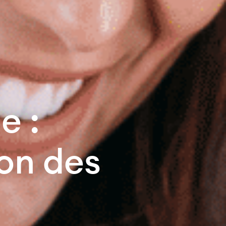
e :
ion des