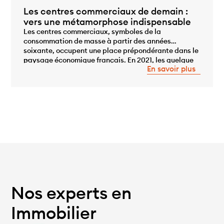
Les centres commerciaux de demain :
vers une métamorphose indispensable
Les centres commerciaux, symboles de la
consommation de masse à partir des années
soixante, occupent une place prépondérante dans le
...
paysage économique français. En 2021, les quelque
En savoir plus
800 centres commerciaux répartis sur le territoire
représentent 18 millions de m² de surface
commerciale utile, générant un chiffre d’affaires
estimé à 130 milliards d’euros et employant 560 […]
Nos experts en
Immobilier