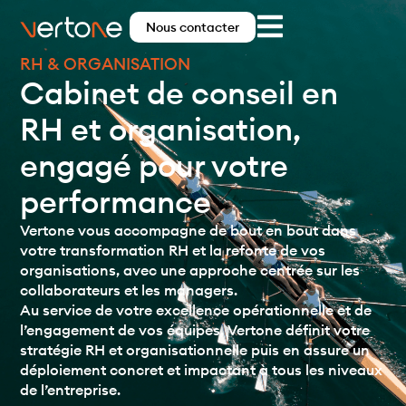
Nous contacter
RH & ORGANISATION
Cabinet de conseil en
RH et organisation,
engagé pour votre
performance
Vertone vous accompagne de bout en bout dans
votre transformation RH et la refonte de vos
organisations, avec une approche centrée sur les
collaborateurs et les managers.
Au service de votre excellence opérationnelle et de
l’engagement de vos équipes, Vertone définit votre
stratégie RH et organisationnelle puis en assure un
déploiement concret et impactant à tous les niveaux
de l’entreprise.