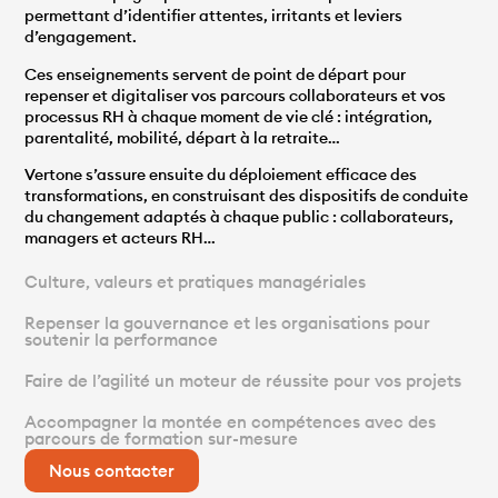
permettant d’identifier attentes, irritants et leviers
d’engagement.
Ces enseignements servent de point de départ pour
repenser et digitaliser vos parcours collaborateurs et vos
processus RH à chaque moment de vie clé : intégration,
parentalité, mobilité, départ à la retraite…
Vertone s’assure ensuite du déploiement efficace des
transformations, en construisant des dispositifs de conduite
du changement adaptés à chaque public : collaborateurs,
managers et acteurs RH…
Culture, valeurs et pratiques managériales
Repenser la gouvernance et les organisations pour
soutenir la performance
Faire de l’agilité un moteur de réussite pour vos projets
Accompagner la montée en compétences avec des
parcours de formation sur-mesure
Nous contacter