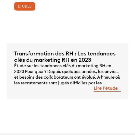
ÉTUDES
Transformation des RH : Les tendances
clés du marketing RH en 2023
Étude sur les tendances clés du marketing RH en
2023 Pour quoi ? Depuis quelques années, les envies
et besoins des collaborateurs ont évolué. À l’heure où
...
les recrutements sont jugés difficiles par les
Lire l'étude
employeurs et où le turn-over atteint les 15%, la
fonction RH se transforme pour passer d’une fonction
technique et administrative à […]