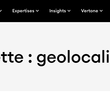
Expertises
Insights
Vertone
tte : geolocal