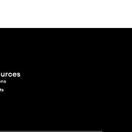
urces
ons
ts