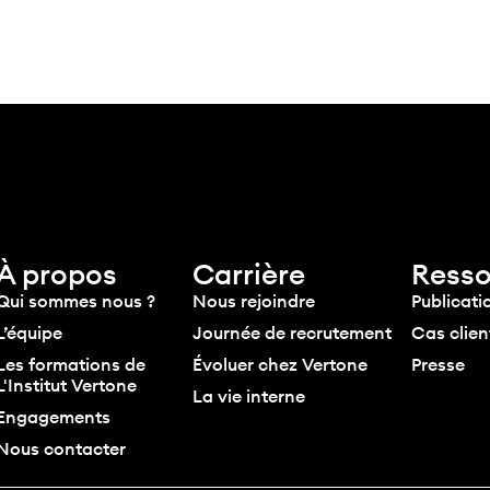
À propos
Carrière
Resso
Qui sommes nous ?
Nous rejoindre
Publicati
L’équipe
Journée de recrutement
Cas clien
Les formations de
Évoluer chez Vertone
Presse
L'Institut Vertone
La vie interne
Engagements
Nous contacter