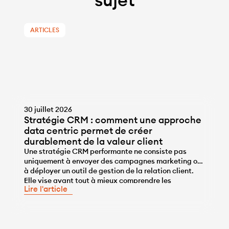
ARTICLES
30 juillet 2026
Stratégie CRM : comment une approche
data centric permet de créer
durablement de la valeur client
Une stratégie CRM performante ne consiste pas
uniquement à envoyer des campagnes marketing ou
à déployer un outil de gestion de la relation client.
...
Elle vise avant tout à mieux comprendre les
Lire l'article
comportements des clients, à personnaliser les
interactions et à développer durablement leur valeur
grâce à la data. Pour atteindre cet objectif, le CRM
[…]