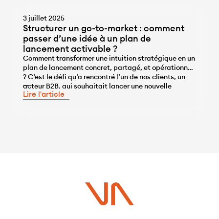
3 juillet 2025
Structurer un go-to-market : comment
passer d’une idée à un plan de
lancement activable ?
Comment transformer une intuition stratégique en un
plan de lancement concret, partagé, et opérationnel
? C’est le défi qu’a rencontré l’un de nos clients, un
...
acteur B2B, qui souhaitait lancer une nouvelle
Lire l'article
activité sur un marché adjacent, sans cannibaliser
son cœur de métier. Après une première phase
d’étude d’opportunité, l’enjeu était clair : poser les
[…]
Vous avez un projet ?