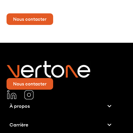
Contactez-nous dès maintenant pour plus d’informations !
Nous contacter
Nous contacter
À propos
tement relatif aux
Carrière
kies