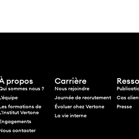
Expertises
Insights
Vertone
À propos
Carrière
Resso
Qui sommes nous ?
Nous rejoindre
Publicati
L’équipe
Journée de recrutement
Cas clien
Les formations de
Évoluer chez Vertone
Presse
L'Institut Vertone
La vie interne
Engagements
Nous contacter