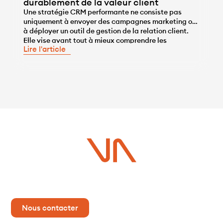
durablement de la valeur client
Une stratégie CRM performante ne consiste pas
uniquement à envoyer des campagnes marketing ou
à déployer un outil de gestion de la relation client.
...
Elle vise avant tout à mieux comprendre les
Lire l'article
comportements des clients, à personnaliser les
interactions et à développer durablement leur valeur
grâce à la data. Pour atteindre cet objectif, le CRM
[…]
Vous avez un projet ?
Contactez-nous dès maintenant pour plus d’informations !
Nous contacter