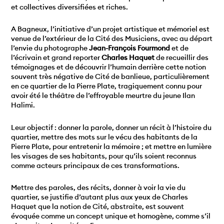
et collectives diversifiées et riches.
A Bagneux, l’initiative d’un projet artistique et mémoriel est
venue de l’extérieur de la Cité des Musiciens, avec au départ
l’envie du photographe
Jean-François Fourmond
et de
l’écrivain et grand reporter
Charles Haquet
de recueillir des
témoignages et de découvrir l’humain derrière cette notion
souvent très négative de Cité de banlieue, particulièrement
en ce quartier de la Pierre Plate, tragiquement connu pour
avoir été le théâtre de l’effroyable meurtre du jeune Ilan
Halimi.
Leur objectif : donner la parole, donner un récit à l’histoire du
quartier, mettre des mots sur le vécu des habitants de la
Pierre Plate, pour entretenir la mémoire ; et mettre en lumière
les visages de ses habitants, pour qu’ils soient reconnus
comme acteurs principaux de ces transformations.
Mettre des paroles, des récits, donner à voir la vie du
quartier, se justifie d’autant plus aux yeux de Charles
Haquet que la notion de Cité, abstraite, est souvent
évoquée comme un concept unique et homogène, comme s’il