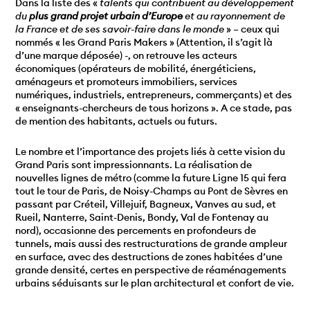
Dans la liste des «
talents qui contribuent au développement
du
plus grand projet urbain d’Europe
et au rayonnement de
la France et de ses savoir-faire dans le monde
» – ceux qui
nommés « les Grand Paris Makers » (Attention, il s’agit là
d’une marque déposée) -, on retrouve les acteurs
économiques (opérateurs de mobilité, énergéticiens,
aménageurs et promoteurs immobiliers, services
numériques, industriels, entrepreneurs, commerçants) et des
« enseignants-chercheurs de tous horizons ». A ce stade, pas
de mention des habitants, actuels ou futurs.
Le nombre et l’importance des projets liés à cette vision du
Grand Paris sont impressionnants. La réalisation de
nouvelles lignes de métro (comme la future Ligne 15 qui fera
tout le tour de Paris, de Noisy-Champs au Pont de Sèvres en
passant par Créteil, Villejuif, Bagneux, Vanves au sud, et
Rueil, Nanterre, Saint-Denis, Bondy, Val de Fontenay au
nord), occasionne des percements en profondeurs de
tunnels, mais aussi des restructurations de grande ampleur
en surface, avec des destructions de zones habitées d’une
grande densité, certes en perspective de réaménagements
urbains séduisants sur le plan architectural et confort de vie.