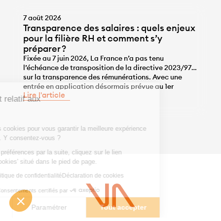
7 août 2026
Transparence des salaires : quels enjeux
pour la filière RH et comment s’y
préparer ?
Fixée au 7 juin 2026, La France n’a pas tenu
l’échéance de transposition de la directive 2023/970
sur la transparence des rémunérations. Avec une
...
entrée en application désormais prévue au 1er
Lire l'article
janvier 2028, les entreprises disposent de l’année
Consentement relatif aux
2027 pour se mettre en conformité, une année qui ne
Cookies
sera pas de trop, tant pour travailler sur la correction
des écarts […]
Nous utilisons des cookies pour vous garantir la meilleure expérience
sur notre site web. Y consentez-vous ?
Pour modifier vos préférences par la suite, cliquez sur le lien
'Préférences de cookies' situé dans le pied de page.
Consulter notre politique de confidentialité
Déclaration de cookies
Consentements certifiés par
Fermer
Paramétrer
Tout accepter
Vous avez un projet ?