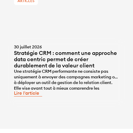
ARTICLES
30 juillet 2026
Stratégie CRM : comment une approche
data centric permet de créer
durablement de la valeur client
Une stratégie CRM performante ne consiste pas
uniquement à envoyer des campagnes marketing ou
à déployer un outil de gestion de la relation client.
...
Elle vise avant tout à mieux comprendre les
Lire l'article
comportements des clients, à personnaliser les
interactions et à développer durablement leur valeur
grâce à la data. Pour atteindre cet objectif, le CRM
[…]