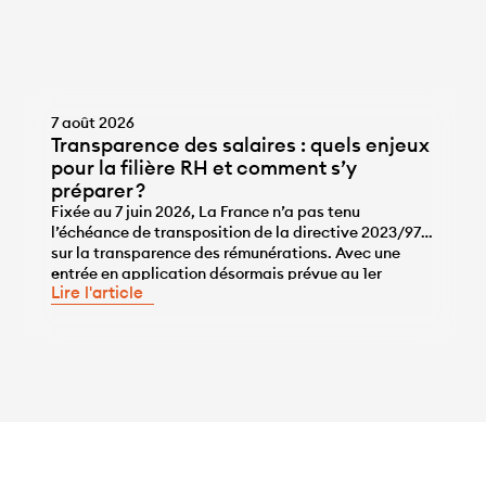
7 août 2026
Transparence des salaires : quels enjeux
pour la filière RH et comment s’y
préparer ?
Fixée au 7 juin 2026, La France n’a pas tenu
l’échéance de transposition de la directive 2023/970
sur la transparence des rémunérations. Avec une
...
entrée en application désormais prévue au 1er
Lire l'article
janvier 2028, les entreprises disposent de l’année
2027 pour se mettre en conformité, une année qui ne
sera pas de trop, tant pour travailler sur la correction
des écarts […]