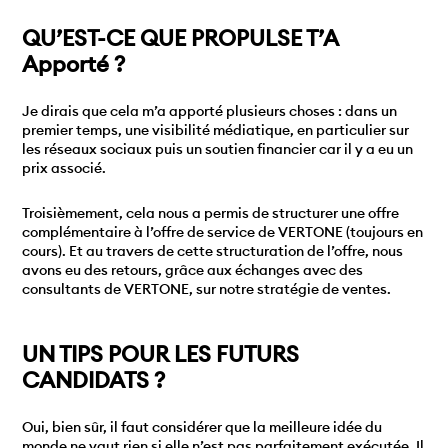
QU’EST-CE QUE PROPULSE T’A
Apporté ?
Je dirais que cela m’a apporté plusieurs choses : dans un
premier temps, une visibilité médiatique, en particulier sur
les réseaux sociaux puis un soutien financier car il y a eu un
prix associé.
Troisièmement, cela nous a permis de structurer une offre
complémentaire à l’offre de service de VERTONE (toujours en
cours). Et au travers de cette structuration de l’offre, nous
avons eu des retours, grâce aux échanges avec des
consultants de VERTONE, sur notre stratégie de ventes.
UN TIPS POUR LES FUTURS
CANDIDATS ?
Oui, bien sûr, il faut considérer que la meilleure idée du
monde ne vaut rien si elle n’est pas parfaitement exécutée. Il