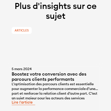
Plus d'insights sur ce
sujet
ARTICLES
5 mars 2024
Boostez votre conversion avec des
parcours clients performants
L’optimisation des parcours clients est essentielle
pour augmenter la performance commerciale d’une
part et renforcer la relation client d’autre part. C’est
...
un sujet majeur pour les acteurs des services
Lire l'article
financiers en particulier afin de se différencier sur
des marchés où la concurrence est forte (avec de