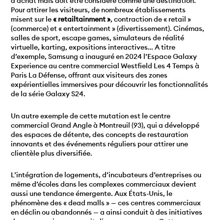
d’achat mais doit être considéré comme une destination.
Pour attirer les visiteurs, de nombreux établissements
misent sur le
« retailtainment »
, contraction de « retail »
(commerce) et « entertainment » (divertissement). Cinémas,
salles de sport, escape games, simulateurs de réalité
virtuelle, karting, expositions interactives… A titre
d’exemple, Samsung a inauguré en 2024 l’Espace Galaxy
Experience au centre commercial Westfield Les 4 Temps à
Paris La Défense, offrant aux visiteurs des zones
expérientielles immersives pour découvrir les fonctionnalités
de la série Galaxy S24.
Un autre exemple de cette mutation est le centre
commercial
Grand Angle
à Montreuil (93), qui a développé
des espaces de détente, des concepts de restauration
innovants et des événements réguliers pour attirer une
clientèle plus diversifiée.
L’intégration de logements, d’incubateurs d’entreprises ou
même d’écoles dans les complexes commerciaux devient
aussi une tendance émergente. Aux États-Unis, le
phénomène des « dead malls » — ces centres commerciaux
en déclin ou abandonnés — a ainsi conduit à des initiatives