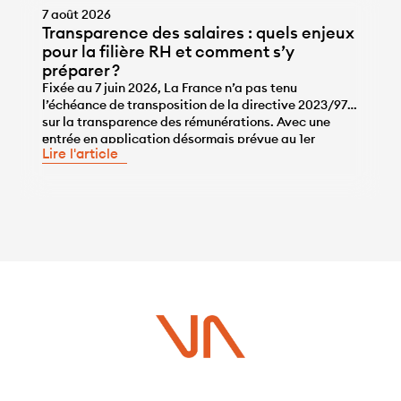
7 août 2026
Transparence des salaires : quels enjeux
pour la filière RH et comment s’y
préparer ?
Fixée au 7 juin 2026, La France n’a pas tenu
l’échéance de transposition de la directive 2023/970
sur la transparence des rémunérations. Avec une
...
entrée en application désormais prévue au 1er
Lire l'article
janvier 2028, les entreprises disposent de l’année
2027 pour se mettre en conformité, une année qui ne
sera pas de trop, tant pour travailler sur la correction
des écarts […]
Vous avez un projet ?
Contactez-nous dès maintenant pour plus d’informations !