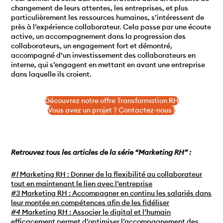
changement de leurs attentes, les entreprises, et plus
particulièrement les ressources humaines, s’intéressent de
près à l’expérience collaborateur. Cela passe par une écoute
active, un accompagnement dans la progression des
collaborateurs, un engagement fort et démontré,
accompagné d’un investissement des collaborateurs en
interne, qui s’engagent en mettant en avant une entreprise
dans laquelle ils croient.
Découvrez notre offre Transformation RH
Vous avez un projet ? Contactez-nous !
Retrouvez tous les articles de la série
“Marketing RH” :
#1
Marketing RH : Donner de la flexibilité au collaborateur
tout en maintenant le lien avec l’entreprise
#3
Marketing RH : Accompagner en continu les salariés dans
leur montée en compétences afin de les fidéliser
#4
Marketing RH : Associer le digital et l’humain
efficacement permet d’optimiser l’accompagnement des