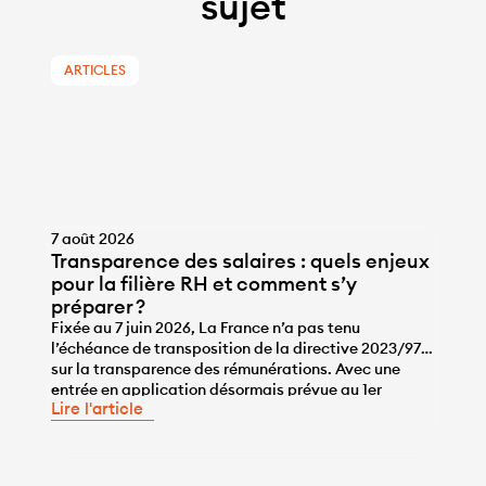
sujet
ARTICLES
7 août 2026
Transparence des salaires : quels enjeux
pour la filière RH et comment s’y
préparer ?
Fixée au 7 juin 2026, La France n’a pas tenu
l’échéance de transposition de la directive 2023/970
sur la transparence des rémunérations. Avec une
...
entrée en application désormais prévue au 1er
Lire l'article
janvier 2028, les entreprises disposent de l’année
2027 pour se mettre en conformité, une année qui ne
sera pas de trop, tant pour travailler sur la correction
des écarts […]