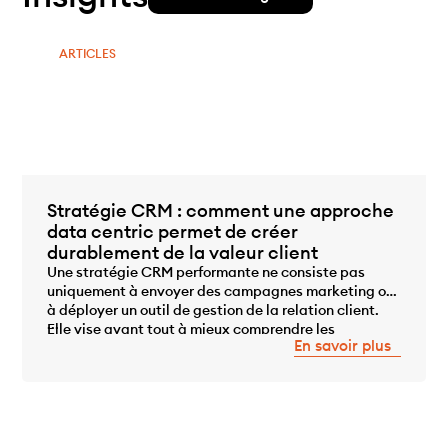
ARTICLES
Stratégie CRM : comment une approche
data centric permet de créer
durablement de la valeur client
Une stratégie CRM performante ne consiste pas
uniquement à envoyer des campagnes marketing ou
à déployer un outil de gestion de la relation client.
...
Elle vise avant tout à mieux comprendre les
En savoir plus
comportements des clients, à personnaliser les
interactions et à développer durablement leur valeur
grâce à la data. Pour atteindre cet objectif, le CRM
[…]
Qui sommes