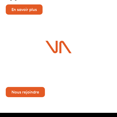
En savoir plus
Carrière
Vous souhaitez rejoindre un cabinet de conseil expert en
stratégie, marketing, expérience client, innovation et
développement commercial. Vertone recrute tout au long de
l’année aux postes de stagiaires, consultants et managers.
Nous rejoindre