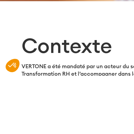
Contexte
Plateforme de Gestion du Consentement : Personnali
Axeptio consent
VERTONE a été mandaté par un acteur du sec
Notre plateforme vous permet d'adapter et de gérer vo
Transformation RH et l’accompagner dans le 
modes de travail.
Objectif