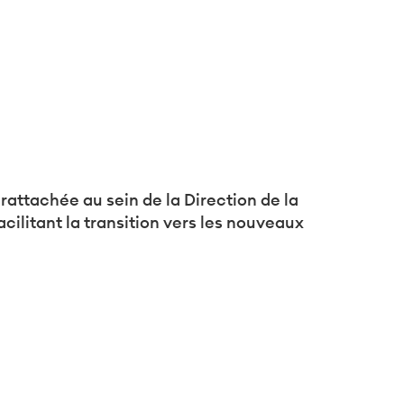
attachée au sein de la Direction de la
formité avec les réglementations. Personnalisez vos préf
ilitant la transition vers les nouveaux