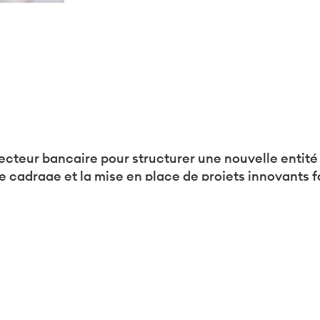
sez vos Options
teur bancaire pour structurer une nouvelle entité r
s paramètres de confidentialité, en garantissant la con
cadrage et la mise en place de projets innovants fac