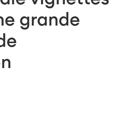
ne grande
de
on