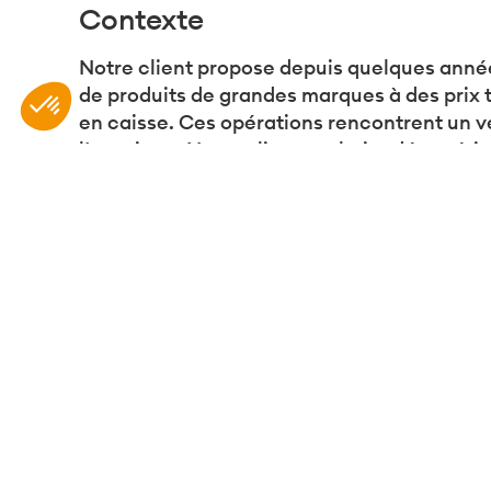
Contexte
Notre client propose depuis
quelques
année
Plateforme de Gestion du Consentement : Personnali
Axeptio consent
de produits de grandes marques à des prix 
Notre plateforme vous permet d'adapter et de gérer vo
en caisse
.
Ces opérations
rencontrent un v
l’enseigne.
Notre client souhaite dématérial
ces opérations et de pouvoir
mieux exploite
Objectif
Quantifier les gains/pertes potentielles li
Cadrer les scénarios possibles pour dématé