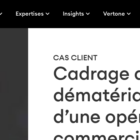
Expertises
Insights
Vertone
CAS CLIENT
Cadrage d
dématéria
d’une opé
commercia