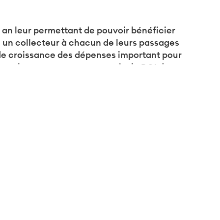
r an
leur permettant
de
pouvoir bénéficier
s un collecteur
à chacun de
leurs
passages
formité avec les réglementations. Personnalisez vos préf
r de croissance des dépenses
important
pour
ient
, les processus en magasin,
le ROI de