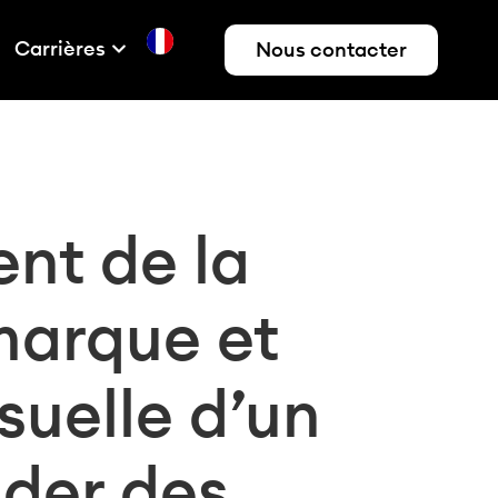
Carrières
Nous contacter
nt de la
marque et
isuelle d’un
ader des