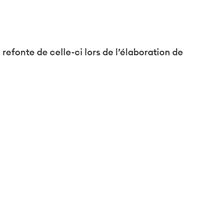
 refonte de celle-ci lors de l’élaboration de
formité avec les réglementations. Personnalisez vos préf
 impactante sur ses différents marchés dans
nt de la nouvelle marque.