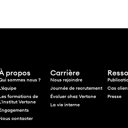
À propos
Carrière
Resso
Qui sommes nous ?
Nous rejoindre
Publicati
L’équipe
Journée de recrutement
Cas clien
Les formations de
Évoluer chez Vertone
Presse
L'Institut Vertone
La vie interne
Engagements
Nous contacter