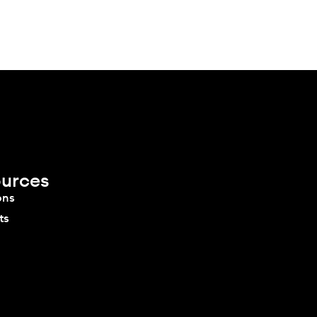
urces
ons
ts