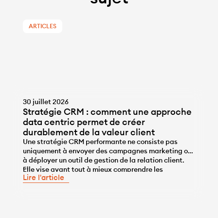
ARTICLES
30 juillet 2026
Stratégie CRM : comment une approche
data centric permet de créer
durablement de la valeur client
Une stratégie CRM performante ne consiste pas
uniquement à envoyer des campagnes marketing ou
à déployer un outil de gestion de la relation client.
...
Elle vise avant tout à mieux comprendre les
Lire l'article
comportements des clients, à personnaliser les
interactions et à développer durablement leur valeur
grâce à la data. Pour atteindre cet objectif, le CRM
[…]