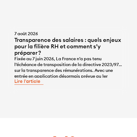
7 août 2026
Transparence des salaires : quels enjeux
pour la filière RH et comment s’y
préparer ?
Fixée au 7 juin 2026, La France n’a pas tenu
l’échéance de transposition de la directive 2023/970
sur la transparence des rémunérations. Avec une
...
entrée en application désormais prévue au 1er
Lire l'article
janvier 2028, les entreprises disposent de l’année
2027 pour se mettre en conformité, une année qui ne
sera pas de trop, tant pour travailler sur la correction
des écarts […]