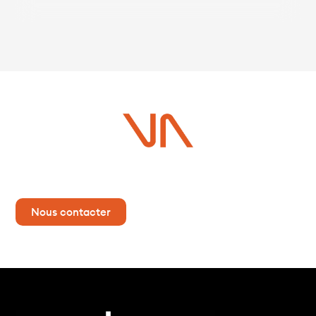
marque, leur portefeuille client ainsi que leur
écosystème de partenaires. Dans cette course à
l’économie des plateformes, […]
Vous avez un projet ?
Contactez-nous dès maintenant pour plus d’informations !
Nous contacter