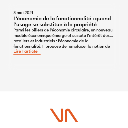
3 mai 2021
L’économie de la fonctionnalité : quand
l’usage se substitue à la propriété
Parmi les piliers de l’économie circulaire, un nouveau
modèle économique émerge et suscite l’intérêt des
retailers et industriels : l’économie de la
...
fonctionnalité. Il propose de remplacer la notion de
Lire l'article
« propriété d’un bien » par celle de « l’usage d’un
bien ». Ce modèle prometteur d’un point de vue
environnemental exige néanmoins un changement de
mentalité important de la […]
Vous avez un projet ?