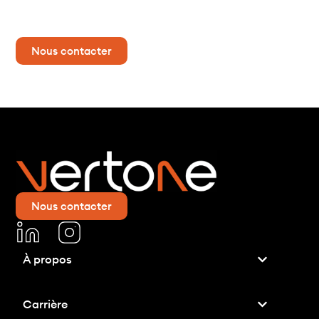
Contactez-nous dès maintenant pour plus d’informations !
Nous contacter
Nous contacter
À propos
elatif aux
Carrière