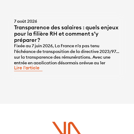
7 août 2026
Transparence des salaires : quels enjeux
pour la filière RH et comment s’y
préparer ?
Fixée au 7 juin 2026, La France n’a pas tenu
l’échéance de transposition de la directive 2023/970
sur la transparence des rémunérations. Avec une
...
entrée en application désormais prévue au 1er
Lire l'article
janvier 2028, les entreprises disposent de l’année
2027 pour se mettre en conformité, une année qui ne
sera pas de trop, tant pour travailler sur la correction
des écarts […]