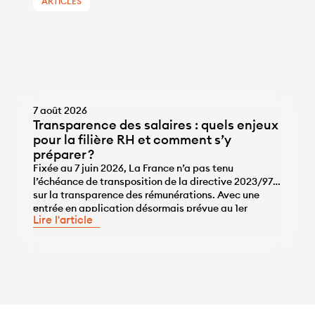
ARTICLES
7 août 2026
Transparence des salaires : quels enjeux
pour la filière RH et comment s’y
préparer ?
Fixée au 7 juin 2026, La France n’a pas tenu
l’échéance de transposition de la directive 2023/970
sur la transparence des rémunérations. Avec une
...
entrée en application désormais prévue au 1er
Lire l'article
janvier 2028, les entreprises disposent de l’année
2027 pour se mettre en conformité, une année qui ne
sera pas de trop, tant pour travailler sur la correction
des écarts […]