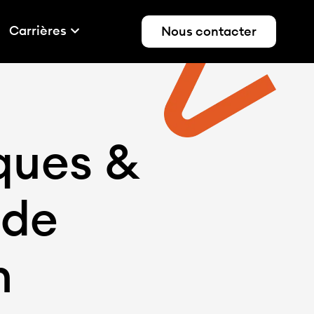
Carrières
Nous contacter
rques &
nde
n