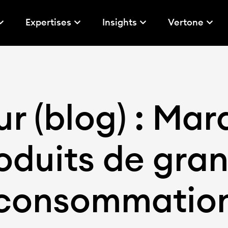
Expertises
Insights
Vertone
r (blog) : Ma
oduits de gra
consommatio