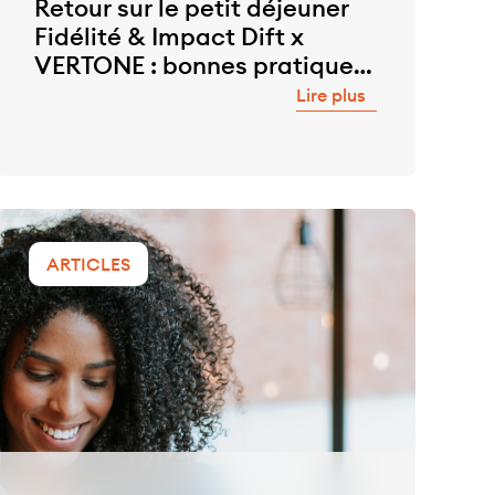
Retour sur le petit déjeuner
Fidélité & Impact Dift x
VERTONE : bonnes pratiques
sur le marketing responsable
Lire plus
et la fidélité client
ARTICLES