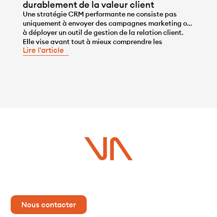
durablement de la valeur client
Une stratégie CRM performante ne consiste pas
uniquement à envoyer des campagnes marketing ou
à déployer un outil de gestion de la relation client.
...
Elle vise avant tout à mieux comprendre les
Lire l'article
comportements des clients, à personnaliser les
interactions et à développer durablement leur valeur
grâce à la data. Pour atteindre cet objectif, le CRM
[…]
Vous avez un projet ?
Contactez-nous dès maintenant pour plus d’informations !
Nous contacter