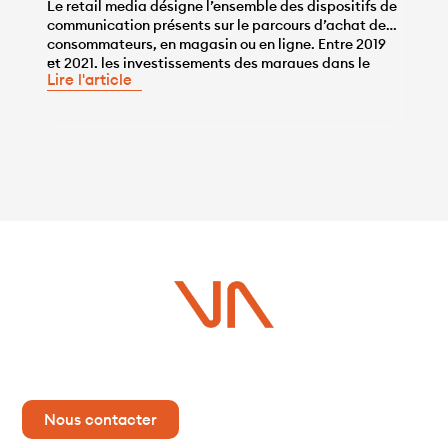
Le retail media désigne l’ensemble des dispositifs de
communication présents sur le parcours d’achat des
consommateurs, en magasin ou en ligne. Entre 2019
...
et 2021, les investissements des marques dans le
Lire l'article
retail media en ligne ont augmenté de 69% et
représentent désormais 8% de la publicité digitale
en France, soit 640 millions d’euros. Cette forte […]
Vous avez un projet ?
Contactez-nous dès maintenant pour plus d’informations !
Nous contacter