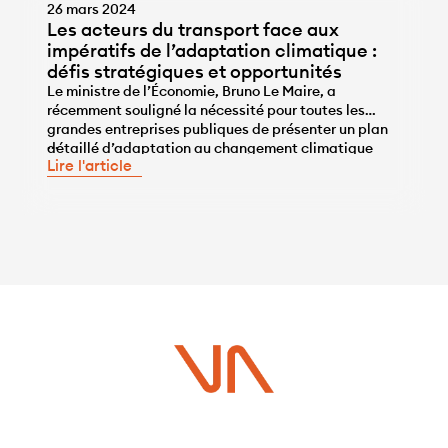
26 mars 2024
Les acteurs du transport face aux
impératifs de l’adaptation climatique :
défis stratégiques et opportunités
Le ministre de l’Économie, Bruno Le Maire, a
récemment souligné la nécessité pour toutes les
grandes entreprises publiques de présenter un plan
...
détaillé d’adaptation au changement climatique
Lire l'article
d’ici la fin de l’année 2024. Alors que la réduction de
l’impact environnemental et social est un objectif
bien intégré dans le développement durable, le défi
de l’adaptation […]
Vous avez un projet ?
Contactez-nous dès maintenant pour plus d’informations !