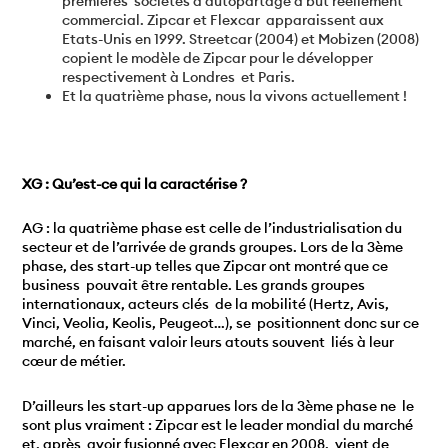
premières sociétés d’autopartage à but réellement
commercial. Zipcar et Flexcar apparaissent aux
Etats-Unis en 1999. Streetcar (2004) et Mobizen (2008)
copient le modèle de Zipcar pour le développer
respectivement à Londres et Paris.
Et la quatrième phase, nous la vivons actuellement !
XG : Qu’est-ce qui la caractérise ?
AG : la quatrième phase est celle de l’industrialisation du
secteur et de l’arrivée de grands groupes. Lors de la 3ème
phase, des start-up telles que Zipcar ont montré que ce
business pouvait être rentable. Les grands groupes
internationaux, acteurs clés de la mobilité (Hertz, Avis,
Vinci, Veolia, Keolis, Peugeot…), se positionnent donc sur ce
marché, en faisant valoir leurs atouts souvent liés à leur
cœur de métier.
D’ailleurs les start-up apparues lors de la 3ème phase ne le
sont plus vraiment : Zipcar est le leader mondial du marché
et, après avoir fusionné avec Flexcar en 2008, vient de