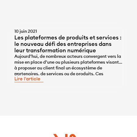
10 juin 2021
Les plateformes de produits et services :
le nouveau défi des entreprises dans
leur transformation numérique
Aujourd’hui, de nombreux acteurs convergent vers la
mise en place d’une ou plusieurs plateformes visant
à proposer au client final un écosystème de
...
partenaires, de services ou de produits. Ces
Lire l'article
plateformes viennent capitaliser sur la force de leur
marque, leur portefeuille client ainsi que leur
écosystème de partenaires. Dans cette course à
l’économie des plateformes, […]