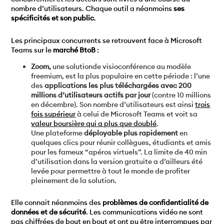
nombre d’utilisateurs. Chaque outil a néanmoins
ses
spécificités et son public
.
Les principaux concurrents se retrouvent face à Microsoft
Teams sur le
marché BtoB
:
Zoom,
une solutionde visioconférence au modèle
freemium,
est la plus populaire en cette période : l’une
des
applications les plus téléchargées avec 200
millions d’utilisateurs actifs par jour
(contre 10 millions
en décembre). Son nombre d’utilisateurs est ainsi
trois
fois supérieur
à celui de Microsoft Teams et voit sa
valeur boursière qui a plus que doublé
.
Une plateforme
déployable plus rapidement
en
quelques clics pour réunir collègues, étudiants et amis
pour les fameux “apéros virtuels”. La limite de 40 min
d’utilisation dans la version gratuite a d’ailleurs été
levée pour permettre à tout le monde de profiter
pleinement de la solution.
Elle connait néanmoins des
problèmes de confidentialité de
données et de sécurité
. Les communications vidéo ne sont
pas chiffrées de bout en bout et ont pu être interrompues par