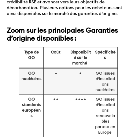
crédibilité RSE et avancer vers leurs objectifs de
décarbonation. Plusieurs options pour les acheteurs sont
ainsi disponibles sur le marché des garanties d’origine.
Zoom sur les principales Garanties
d’origine disponibles :
Type de
Coût
Disponibilit
Spécificité
GO
é sur le
s
marché
GO
+
+
GO issues
nucléaires
d’installati
ons
nucléaires
GO
+ +
+ + + +
GO issues
standards
d’installati
européen
ons
s
renouvela
bles
partout en
Europe