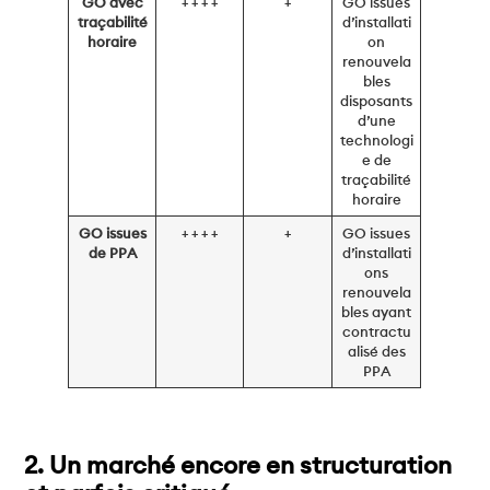
GO avec
+ + + +
+
GO issues
traçabilité
d’installati
horaire
on
renouvela
bles
disposants
d’une
technologi
e de
traçabilité
horaire
GO issues
+ + + +
+
GO issues
de PPA
d’installati
ons
renouvela
bles ayant
contractu
alisé des
PPA
2. Un marché encore en structuration