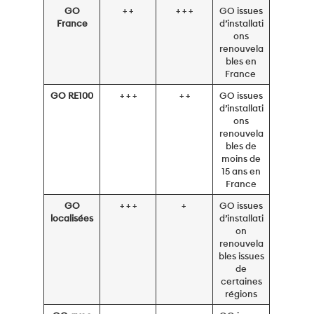
GO
+ +
+ + +
GO issues
France
d’installati
ons
renouvela
bles en
France
GO RE100
+ + +
+ +
GO issues
d’installati
ons
renouvela
bles de
moins de
15 ans en
France
GO
+ + +
+
GO issues
localisées
d’installati
on
renouvela
bles issues
de
certaines
régions