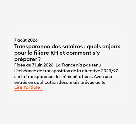
7 août 2026
Transparence des salaires : quels enjeux
pour la filière RH et comment s’y
préparer ?
Fixée au 7 juin 2026, La France n’a pas tenu
l’échéance de transposition de la directive 2023/970
sur la transparence des rémunérations. Avec une
...
entrée en application désormais prévue au 1er
Lire l'article
janvier 2028, les entreprises disposent de l’année
2027 pour se mettre en conformité, une année qui ne
sera pas de trop, tant pour travailler sur la correction
des écarts […]