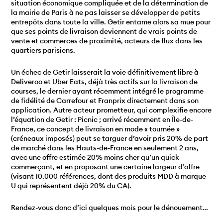
situation économique compliquée et de la détermination de
la mairie de Paris à ne pas laisser se développer de petits
entrepôts dans toute la ville. Getir entame alors sa mue pour
que ses points de livraison deviennent de vrais points de
vente et commerces de proximité, acteurs de flux dans les
quartiers parisiens.
Un échec de Getir laisserait la voie définitivement libre à
Deliveroo et Uber Eats, déjà très actifs sur la livraison de
courses, le dernier ayant récemment intégré le programme
de fidélité de Carrefour et Franprix directement dans son
application. Autre acteur prometteur, qui complexifie encore
l’équation de Getir : Picnic ; arrivé récemment en Île-de-
France, ce concept de livraison en mode « tournée »
(créneaux imposés) peut se targuer d’avoir pris 20% de part
de marché dans les Hauts-de-France en seulement 2 ans,
avec une offre estimée 20% moins cher qu’un quick-
commerçant, et en proposant une certaine largeur d’offre
(visant 10.000 références, dont des produits MDD à marque
U qui représentent déjà 20% du CA).
Rendez-vous donc d’ici quelques mois pour le dénouement…