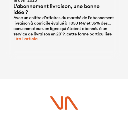
18 avril 2023
L’abonnement livraison, une bonne
idée ?
Avec un chiffre d’affaires du marché de l’abonnement
livraison à domicile évalué à 1 050 M€ et 36% des
consommateurs en ligne qui étaient abonnés à un
...
service de livraison en 2019, cette forme particulière
Lire l'article
d’abonnement serviciel est l’un des piliers de la
nouvelle économie de l’abonnement. Porté par
Amazon dès 2008 avec une offre Prime […]
Vous avez un projet ?
Contactez-nous dès maintenant pour plus d’informations !