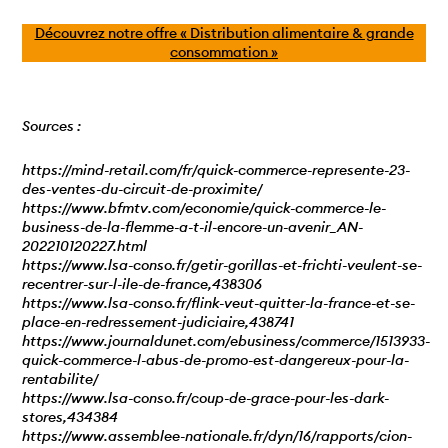
Découvrez notre offre « Distribution alimentaire & grande
consommation »
Sources :
https://mind-retail.com/fr/quick-commerce-represente-23-
des-ventes-du-circuit-de-proximite/
https://www.bfmtv.com/economie/quick-commerce-le-
business-de-la-flemme-a-t-il-encore-un-avenir_AN-
202210120227.html
https://www.lsa-conso.fr/getir-gorillas-et-frichti-veulent-se-
recentrer-sur-l-ile-de-france,438306
https://www.lsa-conso.fr/flink-veut-quitter-la-france-et-se-
place-en-redressement-judiciaire,438741
https://www.journaldunet.com/ebusiness/commerce/1513933-
quick-commerce-l-abus-de-promo-est-dangereux-pour-la-
rentabilite/
https://www.lsa-conso.fr/coup-de-grace-pour-les-dark-
stores,434384
https://www.assemblee-nationale.fr/dyn/16/rapports/cion-