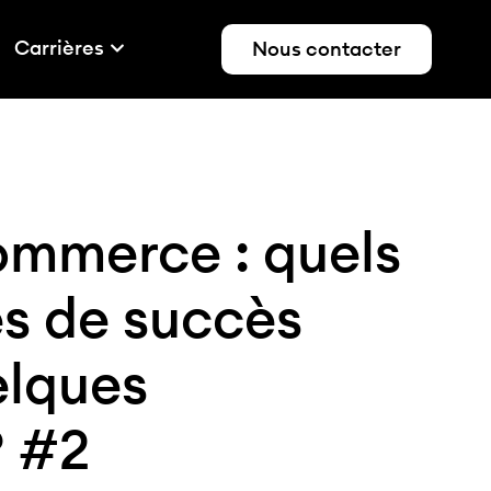
Carrières
Nous contacter
ommerce : quels
és de succès
elques
? #2