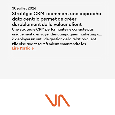
30 juillet 2026
Stratégie CRM : comment une approche
data centric permet de créer
durablement de la valeur client
Une stratégie CRM performante ne consiste pas
uniquement à envoyer des campagnes marketing ou
à déployer un outil de gestion de la relation client.
...
Elle vise avant tout à mieux comprendre les
Lire l'article
comportements des clients, à personnaliser les
interactions et à développer durablement leur valeur
grâce à la data. Pour atteindre cet objectif, le CRM
[…]
Vous avez un projet ?