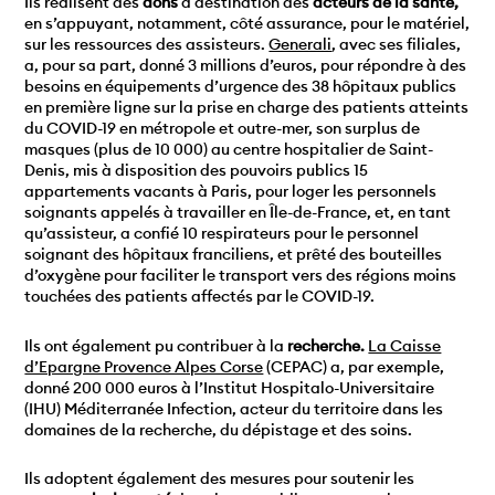
Ils réalisent des
dons
à destination des
acteurs de la santé,
en s’appuyant, notamment, côté assurance, pour le matériel,
sur les ressources des assisteurs.
Generali
, avec ses filiales,
a, pour sa part, donné 3 millions d’euros, pour répondre à des
besoins en équipements d’urgence des 38 hôpitaux publics
en première ligne sur la prise en charge des patients atteints
du COVID-19 en métropole et outre-mer, son surplus de
masques (plus de 10 000) au centre hospitalier de Saint-
Denis, mis à disposition des pouvoirs publics 15
appartements vacants à Paris, pour loger les personnels
soignants appelés à travailler en Île-de-France, et, en tant
qu’assisteur, a confié 10 respirateurs pour le personnel
soignant des hôpitaux franciliens, et prêté des bouteilles
d’oxygène pour faciliter le transport vers des régions moins
touchées des patients affectés par le COVID-19.
Ils ont également pu contribuer à la
recherche.
La Caisse
d’Epargne Provence Alpes Corse
(CEPAC) a, par exemple,
donné 200 000 euros à l’Institut Hospitalo-Universitaire
(IHU) Méditerranée Infection, acteur du territoire dans les
domaines de la recherche, du dépistage et des soins.
Ils adoptent également des mesures pour soutenir les