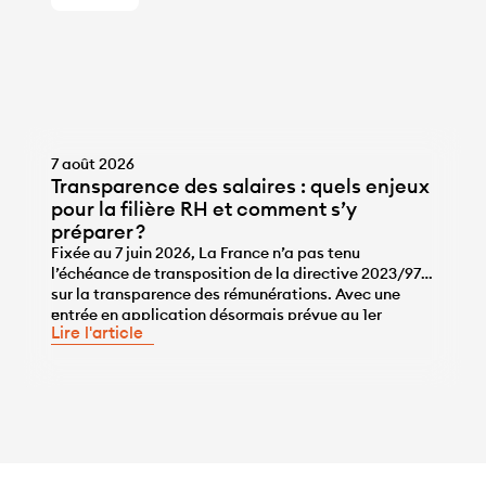
7 août 2026
Transparence des salaires : quels enjeux
pour la filière RH et comment s’y
préparer ?
Fixée au 7 juin 2026, La France n’a pas tenu
l’échéance de transposition de la directive 2023/970
sur la transparence des rémunérations. Avec une
...
entrée en application désormais prévue au 1er
Lire l'article
janvier 2028, les entreprises disposent de l’année
2027 pour se mettre en conformité, une année qui ne
sera pas de trop, tant pour travailler sur la correction
des écarts […]