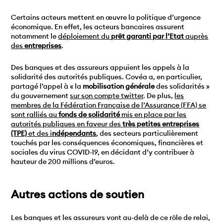
Certains acteurs mettent en œuvre la politique d’urgence
économique. En effet, les acteurs bancaires assurent
notamment le
déploiement du
prêt garant
i
par l’Etat
auprès
des
entreprises
.
Des banques et des assureurs appuient les appels à la
solidarité des autorités publiques. Covéa a, en particulier,
partagé l’appel à « la
mobilisation générale
des solidarités »
du gouvernement
sur son compte twitter
. De plus,
les
membres de la Fédération Française de l’Assurance (FFA) se
sont ralliés au
fonds de solidarité
mis en place par les
autorités publiques en faveur des
très petites entreprises
(TPE)
et des i
ndépendants
, des secteurs particulièrement
touchés par les conséquences économiques, financières et
sociales du virus COVID-19, en décidant d’y contribuer à
hauteur de 200 millions d’euros.
Autres actions de soutien
Les banques et les assureurs vont au-delà de ce rôle de relai,