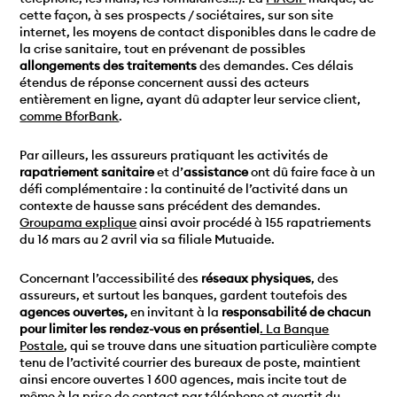
cette façon, à ses prospects / sociétaires, sur son site
internet, les moyens de contact disponibles dans le cadre de
la crise sanitaire, tout en prévenant de possibles
allongements des traitements
des demandes. Ces délais
étendus de réponse concernent aussi des acteurs
entièrement en ligne, ayant dû adapter leur service client,
comme BforBank
.
Par ailleurs, les assureurs pratiquant les activités de
rapatriement sanitaire
et d’
assistance
ont dû faire face à un
défi complémentaire : la continuité de l’activité dans un
contexte de hausse sans précédent des demandes.
Groupama explique
ainsi avoir procédé à 155 rapatriements
du 16 mars au 2 avril via sa filiale Mutuaide.
Concernant l’accessibilité des
réseaux physiques
, des
assureurs, et surtout les banques, gardent toutefois des
agences ouvertes,
en invitant à la
responsabilité de chacun
pour limiter les rendez-vous en présentiel
. La Banque
Postale
, qui se trouve dans une situation particulière compte
tenu de l’activité courrier des bureaux de poste, maintient
ainsi encore ouvertes 1 600 agences, mais incite tout de
même à la prise de contact par téléphone et avertit du