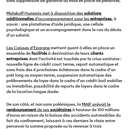
sans suppression de garantie ou mise en place de pénalités.
Malakoff Humanis met à disposition des
solutions
additionnelles
d’accompagnement pour les
entreprises
, à
savoir : une plateforme d’aide juridique, une cellule
psychologique et un accompagnement dans le cas du décès
d’un salarié.
Les Caisses d’Epargne
mettent quant à elles en place un
ensemble de
facilités
à destination de leurs
clients
entreprises
dont l’activité est touchée par la crise sanitaire :
nouvelle ligne de crédit court terme, report automatique et
sans frais des 6 prochaines échéances dans le cadre d’un
prêt long ou moyen terme, suspension automatique des
prélèvements de loyer dans le cadre d’un crédit-bail mobilier
ou immobilier, possibilité de reports de loyers dans le cadre
de la location longue durée.
De son côté, et non sans polémiques, la
MAIF prévoit le
remboursement
de ses
sociétaires
à hauteur de 100 millions
d’euros en raison de la baisse des accidents automobiles du
fait du confinement, laissant à ces derniers le choix entre
percevoir la somme proposée ou la reverser à trois