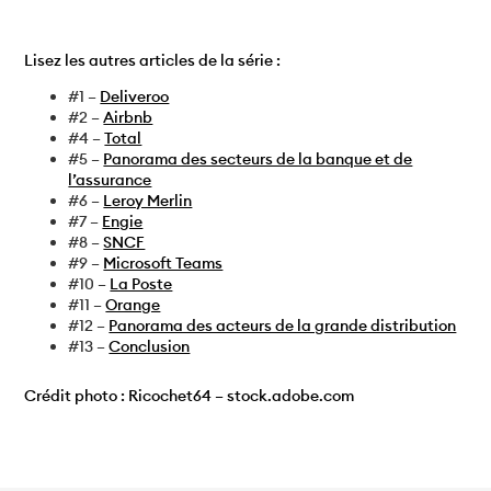
Lisez les autres articles de la série :
#1 –
Deliveroo
#2 –
Airbnb
#4 –
Total
#5 –
Panorama des secteurs de la banque et de
l’assurance
#6 –
Leroy Merlin
#7 –
Engie
#8 –
SNCF
#9 –
Microsoft Teams
#10 –
La Poste
#11 –
Orange
#12 –
Panorama des acteurs de la grande distribution
#13 –
Conclusion
Crédit photo : Ricochet64 – stock.adobe.com