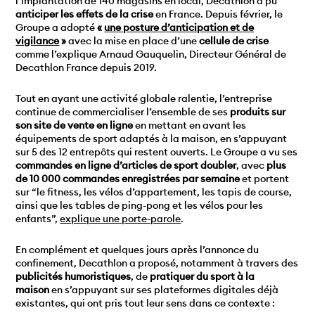
l’implantation de 140 magasins en local, Decathlon a pu
anticiper les effets de la crise
en France. Depuis février, le
Groupe a adopté
«
une posture d’anticipation et de
vigilance
»
avec la mise en place d’une
cellule de crise
comme l’explique Arnaud Gauquelin, Directeur Général de
Decathlon France depuis 2019.
Tout en ayant une activité globale ralentie, l’entreprise
continue de commercialiser l’ensemble de ses
produits sur
son site de vente en ligne
en mettant en avant les
équipements de sport adaptés à la maison, en s’appuyant
sur 5 des 12 entrepôts qui restent ouverts. Le Groupe a vu ses
commandes en ligne d’articles de sport doubler
, avec
plus
de 10 000 commandes enregistrées par semaine
et portent
sur “le fitness, les vélos d’appartement, les tapis de course,
ainsi que les tables de ping-pong et les vélos pour les
enfants”,
explique une porte-parole
.
En complément et quelques jours après l’annonce du
confinement, Decathlon a proposé, notamment à travers des
publicités humoristiques
, de
pratiquer du sport à la
maison
en s’appuyant sur ses plateformes digitales déjà
existantes, qui ont pris tout leur sens dans ce contexte :