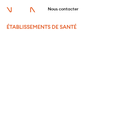
Nous contacter
ÉTABLISSEMENTS DE SANTÉ
Établissements de santé
: accompagner la
transformation d’un
pilier du système de
soins
Vertone accompagne les établissements de santé,
hôpitaux publics, cliniques privées, centres de soins
et EHPAD dans leurs projets de transformation
stratégique, digitale et organisationnelle.
Forts de notre expérience multisectorielle, nous
intervenons aux côtés des directions générales,