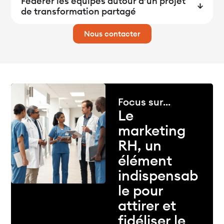
Fédérer les équipes autour d’un projet
de transformation partagé
Nous contacter
Focus sur...
Le
marketing
RH, un
élément
indispensab
le pour
attirer et
fidéliser le