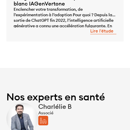
blanc IAGenVertone
Enclencher votre transformation, de
l’expérimentation à l’adoption Pour quoi ? Depuis la
sortie de ChatGPT fin 2022, l’intelligence artificielle
...
générative a connu une accélération fulgurante. En
Lire l'étude
quelques mois, elle est passée du statut de
technologie émergente à celui de sujet stratégique
incontournable pour la plupart des grandes
entreprises. Productivité, transformation des
métiers, personnalisation à grande […]
Nos experts en santé
Charlélie B
Associé