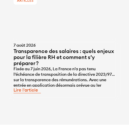
ARTICLES
7 août 2026
Transparence des salaires : quels enjeux
pour la filière RH et comment s’y
préparer ?
Fixée au 7 juin 2026, La France n’a pas tenu
l’échéance de transposition de la directive 2023/970
sur la transparence des rémunérations. Avec une
...
entrée en application désormais prévue au 1er
Lire l'article
janvier 2028, les entreprises disposent de l’année
2027 pour se mettre en conformité, une année qui ne
sera pas de trop, tant pour travailler sur la correction
des écarts […]