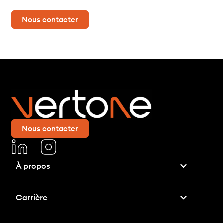
Nous contacter
Nous contacter
À propos
ntement relatif aux
Carrière
kies