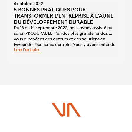
6 octobre 2022
5 BONNES PRATIQUES POUR
TRANSFORMER L’ENTREPRISE À L’AUNE
DU DÉVELOPPEMENT DURABLE
Du 13 au 14 septembre 2022, nous avons assisté au
salon PRODURABLE, l’un des plus grands rendez-
vous européens des acteurs et des solutions en
...
faveur de l’économie durable. Nous y avons entendu
Lire l'article
beaucoup d’entreprises qui ont toutes en commun
d’avoir mis un pied à l’étrier du durable. Et
finalement, ne serait-ce pas la bonne démarche […]
Vous avez un projet ?
Contactez-nous dès maintenant pour plus d’informations !