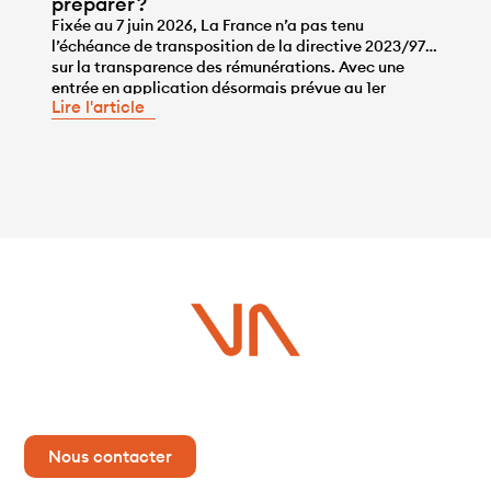
préparer ?
Fixée au 7 juin 2026, La France n’a pas tenu
l’échéance de transposition de la directive 2023/970
sur la transparence des rémunérations. Avec une
...
entrée en application désormais prévue au 1er
Lire l'article
janvier 2028, les entreprises disposent de l’année
2027 pour se mettre en conformité, une année qui ne
sera pas de trop, tant pour travailler sur la correction
des écarts […]
Vous avez un projet ?
Contactez-nous dès maintenant pour plus d’informations !
Nous contacter